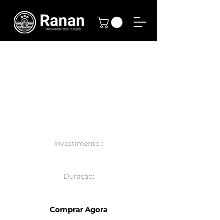
Barista
Dinâmico
19 e 20 de Setembro
Investimento :
R$ 1.595,00
Duração:
12h
Comprar Agora