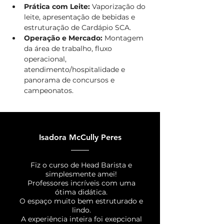
Prática com Leite:
 Vaporização do 
leite, apresentação de bebidas e 
estruturação de Cardápio SCA.  
Operação e Mercado:
 Montagem 
da área de trabalho, fluxo 
operacional, 
atendimento/hospitalidade e 
panorama de concursos e 
campeonatos. 
Isadora McCully Peres
Fiz o curso de Head Barista e
simplesmente amei!
Professores incríveis com uma
ótima didática.
O espaço muito bem estruturado e
lindo.
A experiência inteira foi exepcional